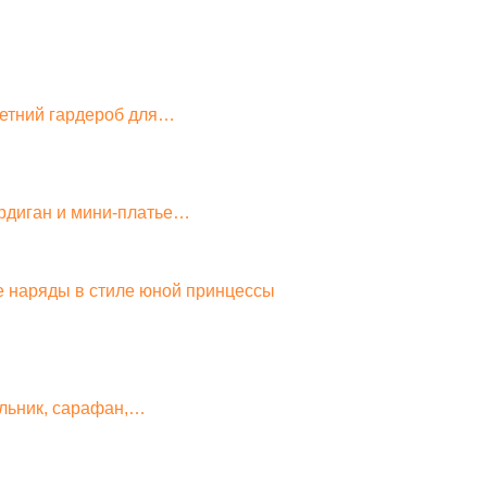
летний гардероб для…
рдиган и мини-платье…
е наряды в стиле юной принцессы
альник, сарафан,…