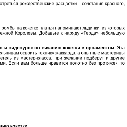
отреться рождественские расцветки – сочетания красного,
, ромбы на кокетке платья напоминают льдинки, из которых
Снежной Королевы. Добавьте к наряду «Герда» небольшую
 и видеоурок по вязанию кокетки с орнаментом.
Эта
дельницам освоить технику жаккарда, а опытные мастерицы
етель из мастер-класса, при желании подберут и другие
ами. Если вам больше нравится полотно без протяжек, то
нию кокетки.