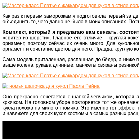
Как раз к первым заморозкам я подготовила первый за дв
объединить то, чего давно не было в моих описаниях. По
Комплект, который я предлагаю вам связать, состоит
«свитер из шерсти». Главное его отличие – круглая кок
орнамент, поэтому сейчас их очень много. Для кукольн
орнамент и сочетание цветов для него. Правда, круглую ко
Сама модель приталенная, распашная до бёдер, а ниже по
выше колена, рукава длинные, манжеты связаны резинкой. 
Оно прекрасно сочетается с шапкой-чепчиком, которая 
крючком. На головном уборе повторяется тот же орнамент,
кукла похожа на милого гномика. Это именно тот эффект, 
и навяжете для своих кукол костюмы в самых разных расц