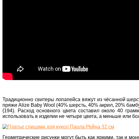
Традиционно свитеры лопапейса вяжут из чёсанной шерст
пряжи Alize Baby Wool (40% шерсть, 40% акрил, 20% бамбук
(194). Расход основного цвета составил около 40 гра
использовать в изделии не четыре цвета, а меньше или бо
Геометрические рисунки могут быть как яркими, так и м