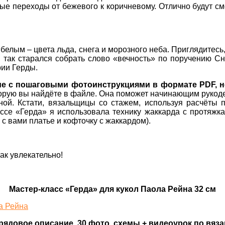
ые переходы от бежевого к коричневому. Отлично будут см
 белым – цвета льда, снега и морозного неба. Приглядитесь
а, так старался собрать слово «вечность» по поручению 
рии Герды.
ие с пошаговыми фотоинструкциями в формате PDF, но
оторую вы найдёте в файле. Она поможет начинающим руко
ной. Кстати, вязальщицы со стажем, используя расчёты п
ссе «Герда» я использовала технику жаккарда с протяжк
с вами платье и кофточку с жаккардом).
ак увлекательно!
Мастер-класс «Герда» для кукол Паола Рейна 32 см
ядовое описание, 30 фото, схемы + видеоурок по вяза