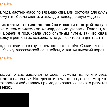
а года мастер-класс по вязанию спицами костюма для куклы
этому я выбрала спицы, жаккард и повседневную модель.
 из платья в стиле лопапейса и шапки с острой макуш
етка с геометрическими жаккардовыми узорами. Говорят,
ой модели я подбирала узор опытным путём, так что св
кетку я решила использовать не для свитера, а для платья.
дол соединён в круг и немного расклешён. Сзади платье з
Как и у классической лопапейсы, у платья высокий ворот.
аккуратно завязывается на шее. Несмотря на то, что ве
 что и на платье. Интересно и немного по-детски смотритс
которого я добивалась при моделировании, так что результ
ветках.