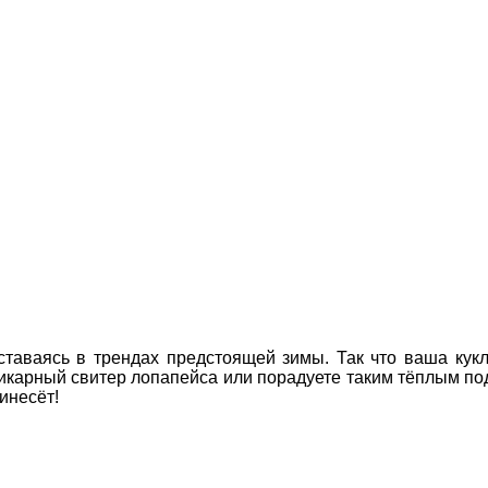
оставаясь в трендах предстоящей зимы. Так что ваша кукл
карный свитер лопапейса или порадуете таким тёплым подар
инесёт!