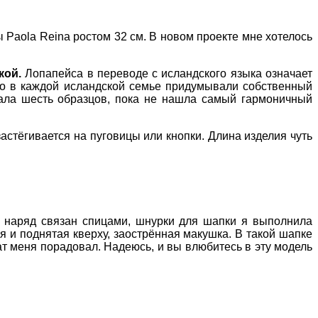
 Paola Reina ростом 32 см. В новом проекте мне хотелось
кой.
Лопапейса в переводе с исландского языка означает
 что в каждой исландской семье придумывали собственный
язала шесть образцов, пока не нашла самый гармоничный
астёгивается на пуговицы или кнопки. Длина изделия чуть
сь наряд связан спицами, шнурки для шапки я выполнила
я и поднятая кверху, заострённая макушка. В такой шапке
ат меня порадовал. Надеюсь, и вы влюбитесь в эту модель