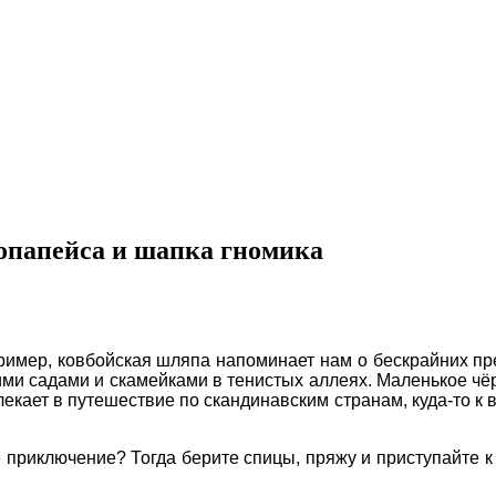
лопапейса и шапка гномика
ример, ковбойская шляпа напоминает нам о бескрайних п
ими садами и скамейками в тенистых аллеях. Маленькое чё
кает в путешествие по скандинавским странам, куда-то к в
е приключение? Тогда берите спицы, пряжу и приступайте 