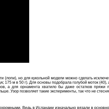
и (лопи), но для кукольной модели можно сделать исключе
; 175 м в 50 г). Для основы подобрала голубой моток (40),
ммов, а для орнамента хватило бы даже остатков пряжи 
льше. Узор позволяет такие эксперименты, так что не стесн
онохромными. Ведь в Исландии изначально вязали в основ