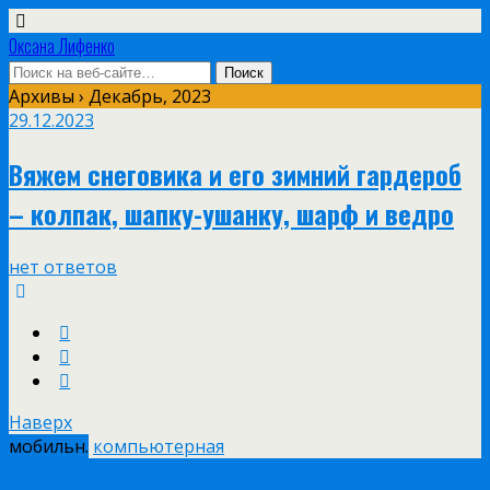
Оксана Лифенко
Архивы › Декабрь, 2023
29.12.2023
Вяжем снеговика и его зимний гардероб
– колпак, шапку-ушанку, шарф и ведро
нет ответов
Наверх
мобильн.
компьютерная