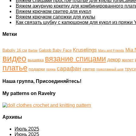
Вяжем спицами простое платье для куклы (описание 
Вяжем ажурную кокетку для комбинированного плат
Вяжем крючком свитер для кукол
Вяжем крючком сапожки для куклы
Как связать шубку с капюшоном для кукол из пряжи Y
Метки
Kruselings
Mia 
Baboliy 16 см
Galoob Baby Face
Barbie
Maru and Friends
видео
вязание спицами
декор
жилет
вышивка
платье
сарафан
трус
подарки
свитер
пряжа
трикотажный шов
Наша группа, Присоединяйтесь!
My patterns on Ravelry
Архивы
Июль 2025
Июнь 2025