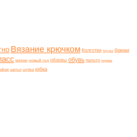
Вязание крючком
тно
брюки
Колготки
блузка
ласс
обувь
обзоры
пальто
мерки
новый год
пиджак
юбка
рфик
шитье
шубка