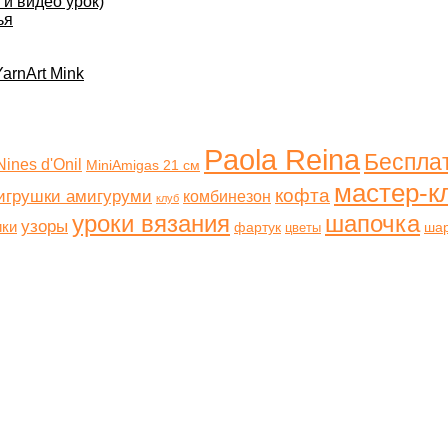
и видео урок)
ья
arnArt Mink
Paola Reina
Беспла
Nines d'Onil
MiniAmigas 21 см
мастер-к
кофта
игрушки амигуруми
комбинезон
клуб
уроки вязания
шапочка
узоры
ики
фартук
ша
цветы