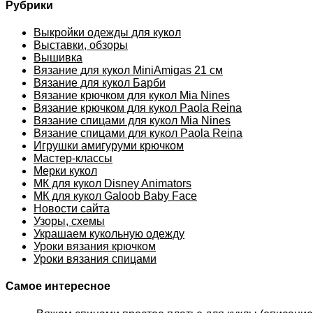
Рубрики
Выкройки одежды для кукол
Выставки, обзоры
Вышивка
Вязание для кукол MiniAmigas 21 см
Вязание для кукол Барби
Вязание крючком для кукол Mia Nines
Вязание крючком для кукол Paola Reina
Вязание спицами для кукол Mia Nines
Вязание спицами для кукол Paola Reina
Игрушки амигуруми крючком
Мастер-классы
Мерки кукол
МК для кукол Disney Animators
МК для кукол Galoob Baby Face
Новости сайта
Узоры, схемы
Украшаем кукольную одежду
Уроки вязания крючком
Уроки вязания спицами
Самое интересное