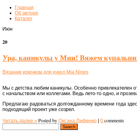
Главная
Об авторе
Каталог
Июн
20
Ура, каникулы у Мии! Вяжем купальник
Вязание крючком для кукол Mia Nines
Мы с детства любим каникулы. Особенно привлекателен от
с начальством или коллегами. Ведь лето-то одно, и прозева
Предлагаю радоваться долгожданному времени года здесь 
подходящий проект уже созрел.
Posted by
comments
Читать далее
»
Оксана Лифенко
|
0