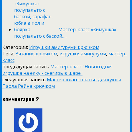
Мастер-класс «Зимушка»:
полупальто с баской,…
Категории:
Игрушки амигуруми крючком
Теги:
Вязание крючком
,
игрушки амигуруми
,
мастер-
класс
предыдущая запись
Мастер-класс "Новогодняя
игрушка на елку - снегирь в шаре"
следующая запись
Мастер-класс: платье для куклы
Паола Рейна крючком
комментария 2