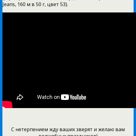
Jeans, 160 м в 50 г, цвет 53).
С нетерпением жду ваших зверят и желаю вам
волшебных праздников!