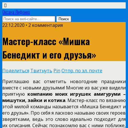
Оксана Лифенко
22.12.2020 • 2 комментария
Мастер-класс «Мишка
Бенедикт и его друзья»
Поделиться
Твитнуть
Pin
Отпр. по эл. почте
Приглашаю вас отметить новогодние праздники
вместе с новыми друзьями! Многие из вас уже видели
приятную
компанию моих игрушек амигуруми –
мишутки, зайки и котика
. Мастер-класс по вязанию
этой милой команды называется «Мишка Бенедикт и
его друзья». Про себя я ласково называю своих героев
зверятками, ведь это слово идеально подходит для
их описания. Сейчас познакомлю вас с ними поближе,