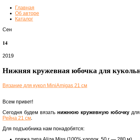
Главная
Об авторе
Каталог
Сен
14
2019
Нижняя кружевная юбочка для кукольн
Вязание для кукол MiniAmigas 21 см
Всем привет!
Сегодня будем вязать
нижнюю кружевную юбочку
для
Рейна 21 см
.
Для подъюбника нам понадобятся:
пряжа типа Alize Miss (100% хлопок, 50 г — 280 м)