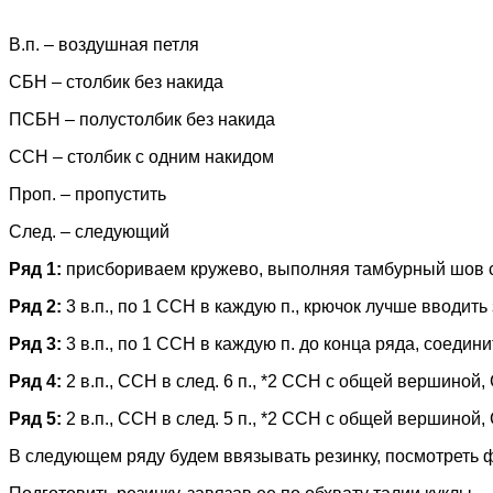
В.п. – воздушная петля
СБН – столбик без накида
ПСБН – полустолбик без накида
ССН – столбик с одним накидом
Проп. – пропустить
След. – следующий
Ряд 1:
присбориваем кружево, выполняя тамбурный шов скв
Ряд 2:
3 в.п., по 1 ССН в каждую п., крючок лучше вводить 
Ряд 3:
3 в.п., по 1 ССН в каждую п. до конца ряда, соедини
Ряд 4:
2 в.п., ССН в след. 6 п., *2 ССН с общей вершиной, 
Ряд 5:
2 в.п., ССН в след. 5 п., *2 ССН с общей вершиной, 
В следующем ряду будем ввязывать резинку, посмотреть ф