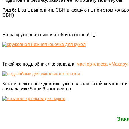
Подготовить резинку, завязав ее по обхвату талии куклы.
Ряд 6:
1 в.п., выполнить СБН в каждую п., при этом кольц
СБН)
Наша кружевная нижняя юбочка готова! 🙂
Такой же подъюбник я вязала для
мастер-класса «Макару
Кстати, некоторые девочки уже связали такой комплект и
связала уже 5 или 6 комплектов.
Зак