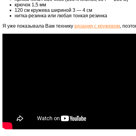
крючок 1,5 мм
120 см кружева шириной 3 — 4 см
нитка-резинка или любая тонкая резинка
Я уже показывала Вам технику
вязания с кружевом
, поэт