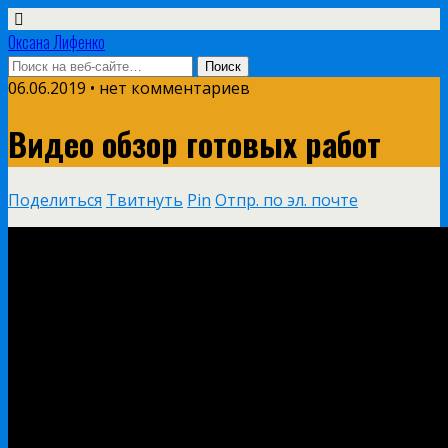
Оксана Лифенко
06.06.2019 • нет комментариев
Видео обзор готовых работ
Поделиться
Твитнуть
Pin
Отпр. по эл. почте