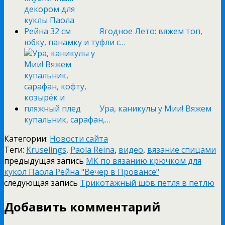
Ягодное Лето: вяжем топ,
юбку, панамку и туфли с…
Ура, каникулы у Мии! Вяжем
купальник, сарафан,…
Категории:
Новости сайта
Теги:
Kruselings
,
Paola Reina
,
видео
,
вязание спицами
предыдущая запись
МК по вязанию крючком для
кукол Паола Рейна "Вечер в Провансе"
следующая запись
Трикотажный шов петля в петлю
Добавить комментарий