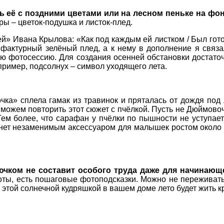
ь её с поздними цветами или на лесном пеньке на фо
ы – цветок-подушка и листок-плед.
» Ивана Крылова: «Как под каждым ей листком / Был готов 
 фактурный зелёный плед, а к нему в дополнение я связал
ую фотосессию. Для создания осенней обстановки достато
пример, подсолнух – символ уходящего лета.
ка» сплела гамак из травинок и пряталась от дождя под
можем повторить этот сюжет с пчёлкой. Пусть не Дюймово
 Тем более, что сарафан у пчёлки по пышности не уступае
ет незаменимым аксессуаром для малышек ростом около 15 с
рючком не составит особого труда даже для начинаю
ы, есть пошаговые фотоподсказки. Можно не переживать з
с этой солнечной кудряшкой в вашем доме лето будет жить к