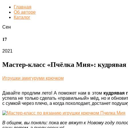
Главная
Об авторе
Каталог
Сен
17
2021
Мастер-класс «Пчёлка Мия»: кудрявая 
Игрушки амигуруми крючком
Давайте продлим лето! А поможет нам в этом
кудрявая 
успела не только сделать «правильный» мёд, но и обновит
с сумкой через плечо, а когда похолодает, достанет подуш
В общем, вы поняли: пока все вяжут к Новому году поло
сани летом, а пчелу осенью!