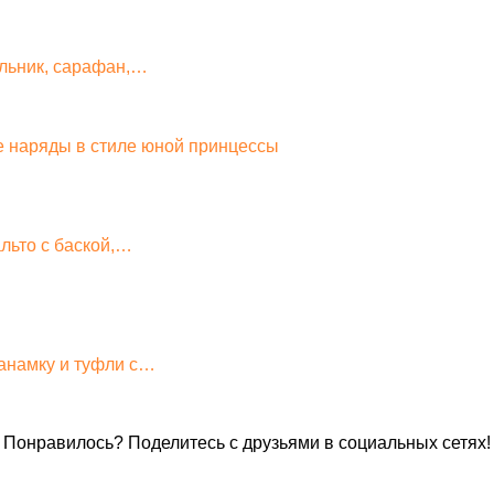
альник, сарафан,…
е наряды в стиле юной принцессы
льто с баской,…
панамку и туфли с…
Понравилось? Поделитесь с друзьями в социальных сетях!