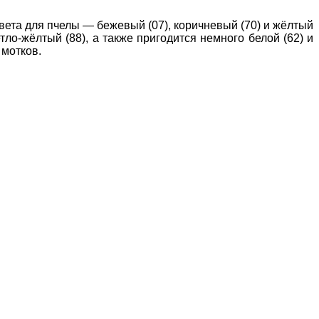
вета для пчелы — бежевый (07), коричневый (70) и жёлтый
етло-жёлтый (88), а также пригодится немного белой (62) и
 мотков.