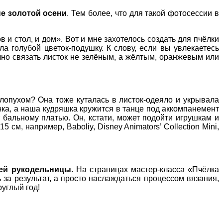
не золотой осени
. Тем более, что для такой фотосессии в
и стол, и дом». Вот и мне захотелось создать для пчёлки
а голубой цветок-подушку. К слову, если вы увлекаетесь
чно связать листок не зелёным, а жёлтым, оранжевым или
 лопухом? Она тоже куталась в листок-одеяло и укрывала
чка, а наша кудряшка кружится в танце под аккомпанемент
т бальному платью. Он, кстати, может подойти игрушкам и
м, например, Baboliy, Disney Animators’ Collection Mini,
щей рукодельницы
. На страницах мастер-класса «Пчёлка
а результат, а просто наслаждаться процессом вязания,
руглый год!