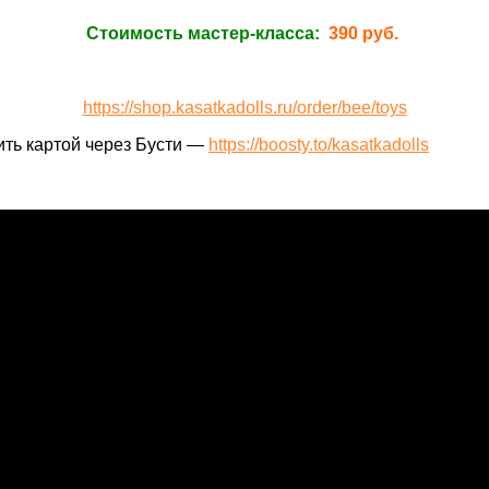
Стоимость мастер-класса:
390 руб.
https://shop.kasatkadolls.ru/order/bee/toys
ить картой через Бусти —
https://boosty.to/kasatkadolls