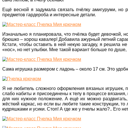
Ещё весной я задумала связать пчёлку амигуруми, но р
предметов гардероба и интересные детали.
Изначально я планировала, что пчёлка будет девочкой, н
брюшко – хорош кавалер! Добавила ажурный летний сарафа
Кстати, чтобы оставить в ней некую загадку, я решила н
«нос», но нет улыбки. Мне такой вариант больше по душе,
Сама игрушка размером с ладонь – около 17 см. Это удобны
Я не любитель сложного оформления вязаных игрушек, по
слабо набиты и присоединены к телу в процессе вязания, 
для них нужное положение. А ещё их можно раздвигать, к
жёсткий каркас, но если вы любите такие конструкции, т
кудряшками и усики. Стоп! А где же у пчелы жало?.. Его не