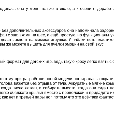
одилась она у меня только в июле, а к осени я доработ
о без дополнительных аксессуаров она напоминала задорн
н с завязками на шее, а ещё простую, но функциональную 
е делать акцент на мимике игрушки. У пчёлки есть пласт
 вы же можете вышить для пчёлки эмоции на свой вкус.
й формат для детских игр, ведь такую кроху легко взять с с
этому при разработке новой модели постаралась сократи
голова вяжется без отрыва от тела. Аккуратные мягкие кры
огда пчела летает, и собирать вместе, когда она сидит н
о легко обвяжете крылья вместе с проволокой и придадите 
т, как нет и третьей пары ног, потому что это всё-таки фанта