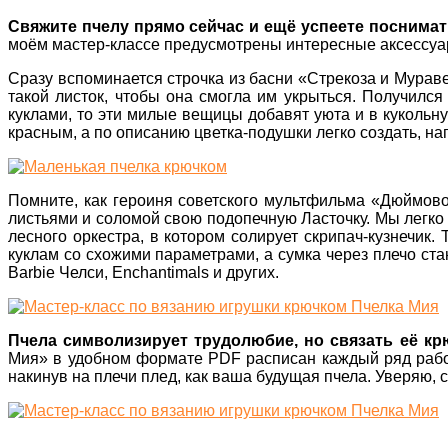
Свяжите пчелу прямо сейчас и ещё успеете поснимат
моём мастер-классе предусмотрены интересные аксессуар
Сразу вспоминается строчка из басни «Стрекоза и Муравей
такой листок, чтобы она смогла им укрыться. Получился
куклами, то эти милые вещицы добавят уюта и в кукольн
красным, а по описанию цветка-подушки легко создать, на
Помните, как героиня советского мультфильма «Дюймовоч
листьями и соломой свою подопечную Ласточку. Мы легко 
лесного оркестра, в котором солирует скрипач-кузнечик.
куклам со схожими параметрами, а сумка через плечо стан
Barbie Челси, Enchantimals и других.
Пчела символизирует трудолюбие, но связать её к
Мия» в удобном формате PDF расписан каждый ряд работ
накинув на плечи плед, как ваша будущая пчела. Уверяю, 