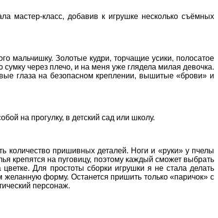
ала мастер-класс, добавив к игрушке несколько съёмных
ого мальчишку. Золотые кудри, торчащие усики, полосатое
сумку через плечо, и на меня уже глядела милая девочка.
иковые глаза на безопасном креплении, вышитые «брови» и
обой на прогулку, в детский сад или школу.
ть количество пришивных деталей. Ноги и «руки» у пчелы
лья крепятся на пуговицу, поэтому каждый сможет выбрать
а цветке. Для простоты сборки игрушки я не стала делать
им желанную форму. Останется пришить только «паричок» с
стический персонаж.