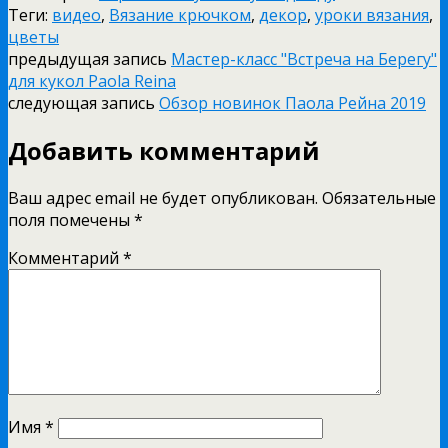
Теги:
видео
,
Вязание крючком
,
декор
,
уроки вязания
,
цветы
предыдущая запись
Мастер-класс "Встреча на Берегу"
для кукол Paola Reina
следующая запись
Обзор новинок Паола Рейна 2019
Добавить комментарий
Ваш адрес email не будет опубликован.
Обязательные
поля помечены
*
Комментарий
*
Имя
*